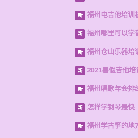
福州电吉他培训
新
福州哪里可以学
新
福州仓山乐器培
新
2021暑假吉他
新
福州唱歌年会排
新
怎样学钢琴最快
新
福州学古筝的地
新