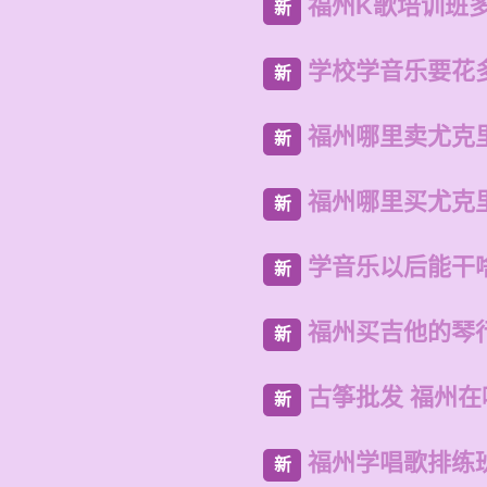
福州K歌培训班
新
学校学音乐要花
新
福州哪里卖尤克
新
福州哪里买尤克
新
学音乐以后能干
新
福州买吉他的琴
新
古筝批发 福州
新
福州学唱歌排练
新