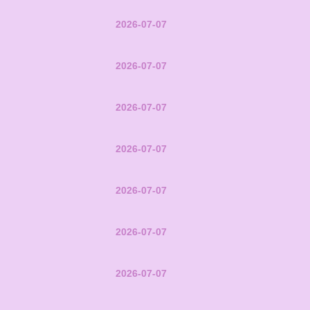
2026-07-07
2026-07-07
2026-07-07
2026-07-07
2026-07-07
2026-07-07
2026-07-07