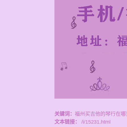
关键词：
福州买吉他的琴行在哪
文本链接：
/i/15231.html