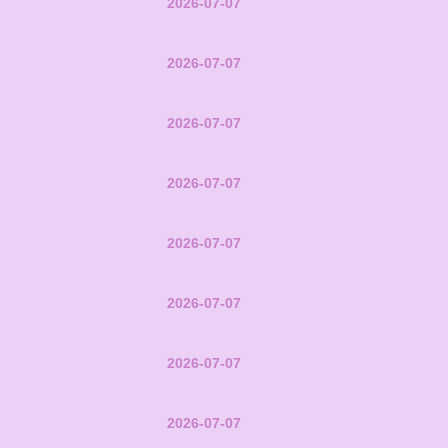
2026-07-07
2026-07-07
2026-07-07
2026-07-07
2026-07-07
2026-07-07
2026-07-07
2026-07-07