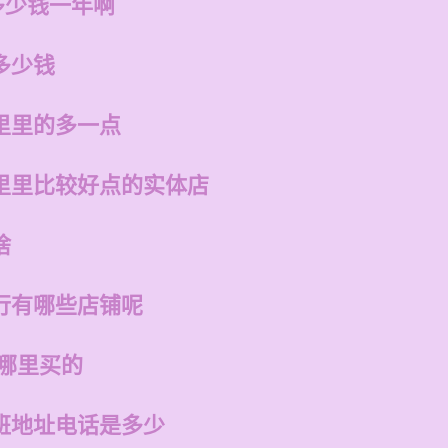
多少钱一年啊
多少钱
里里的多一点
里里比较好点的实体店
啥
行有哪些店铺呢
在哪里买的
班地址电话是多少