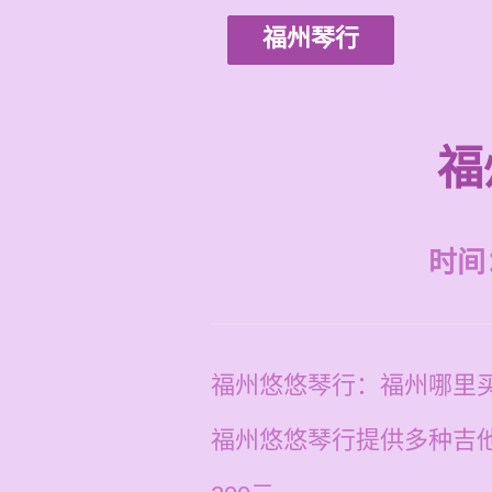
福州琴行
福
时间：2
福州悠悠琴行：福州哪里
福州悠悠琴行提供多种吉他