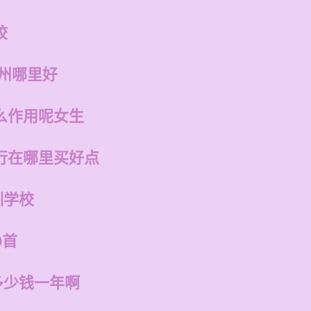
校
福州哪里好
么作用呢女生
行在哪里买好点
训学校
0首
多少钱一年啊