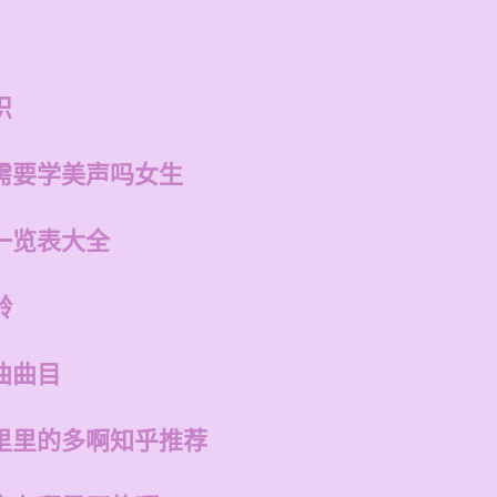
识
需要学美声吗女生
一览表大全
龄
曲曲目
里里的多啊知乎推荐